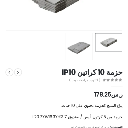
حزمة 10 كراتين IP10
( لا توجد مراجعات بعد. )
out of 5
0
ر.س
178.25
يباع المنتج كحزمة تحتوي على 10 حبات.
حزمة من 5 كرتون أبيض / صندوق L20.7XW16.3XH13.7
التصنيفات:
حزم كرتون
,
عروض خاصة
,
كراتين