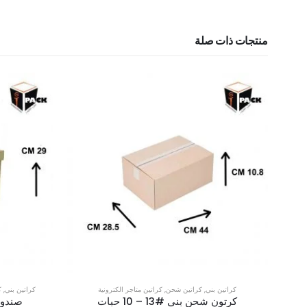
منتجات ذات صلة
كراتين بني
,
كراتين شحن
,
كراتين متاجر الكترونية
كراتين بني
,
ك
كرتون شحن بني #13 – 10 حبات
صندوق ار