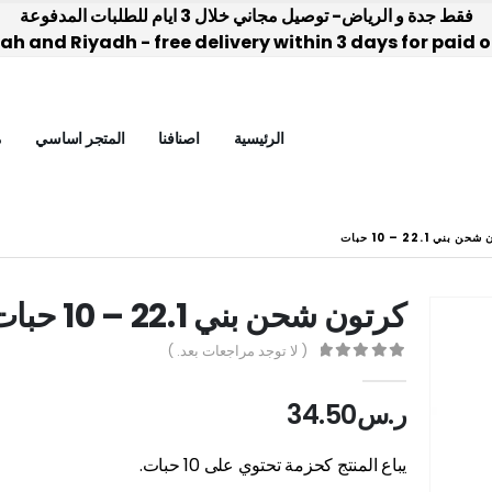
فقط جدة و الرياض- توصيل مجاني خلال 3 ايام للطلبات المدفوعة
h and Riyadh - free delivery within 3 days for paid 
الرئيسية
اصنافنا
المتجر اساسي
م
 بني 22.1 – 10 حبات
كرتون شحن بني 22.1 – 10 حبات
( لا توجد مراجعات بعد. )
out of 5
0
ر.س
34.50
يباع المنتج كحزمة تحتوي على 10 حبات.