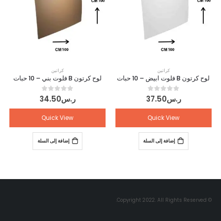
كراتين
كراتين
لوح كرتون B فلوت ابيض – 10 حبات
لوح كرتون B فلوت بني – 10 حبات
out of 5
0
out of 5
0
ر.س
37.50
ر.س
34.50
Quick View
Quick View
إضافة إلى السلة
إضافة إلى السلة
© Copyright 2022. All Rights Reserved.