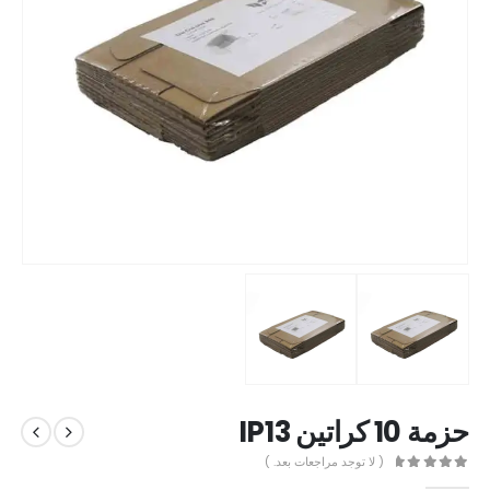
حزمة 10 كراتين IP13
( لا توجد مراجعات بعد. )
out of 5
0