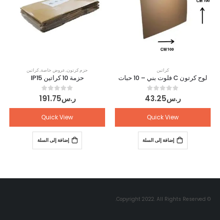
كراتين
حزم كرتون
,
عروض خاصة
,
كراتين
لوح كرتون C فلوت بني – 10 حبات
حزمة 10 كراتين IP15
out of 5
0
out of 5
0
ر.س
43.25
ر.س
191.75
Quick View
Quick View
إضافة إلى السلة
إضافة إلى السلة
© Copyright 2022. All Rights Reserved.