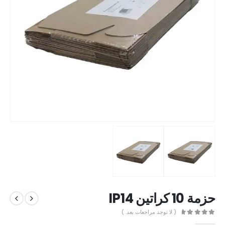
حزمة 10 كراتين IP14
( لا توجد مراجعات بعد. )
out of 5
0