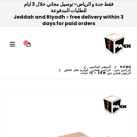
فقط جدة و الرياض- توصيل مجاني خلال 3 ايام
للطلبات المدفوعة
Jeddah and Riyadh - free delivery within 3
days for paid orders
HOME
المتجر اساسي
كراتين بني
,
كراتين شحن
,
لوازم نقل عفش
كرتون شحن بني #28 – 10 حبات