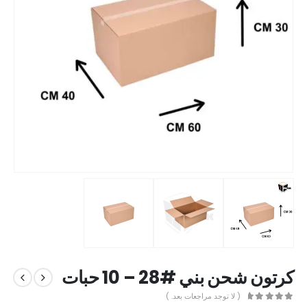
كرتون شحن بني #28 – 10 حبات
( لا توجد مراجعات بعد. )
out of 5
0